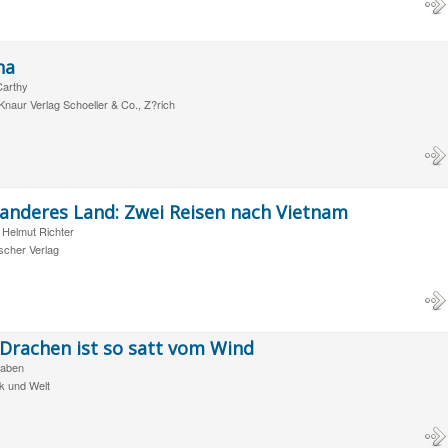
na
arthy
naur Verlag Schoeller & Co., Z?rich
anderes Land: Zwei Reisen nach Vietnam
, Helmut Richter
tscher Verlag
Drachen ist so satt vom Wind
gaben
lk und Welt