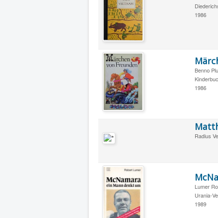
Diederic
1986
Märc
Benno Pl
Kinderbuc
1986
Matth
Radius Ve
McNa
Lumer Ro
Urania-Ver
1989