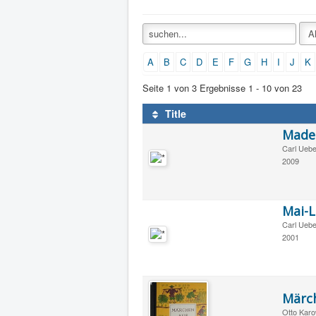
A
B
C
D
E
F
G
H
I
J
K
Seite 1 von 3 Ergebnisse 1 - 10 von 23
Title
Made
Carl Uebe
2009
Mai-L
Carl Uebe
2001
Märc
Otto Kar