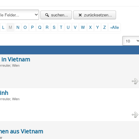
suchen...
zurücksetzen...
L
M
N
O
P
Q
R
S
T
U
V
W
X
Y
Z
»Alle
 in Vietnam
rreuter, Wien
inh
rreuter, Wien
hen aus Vietnam
ow