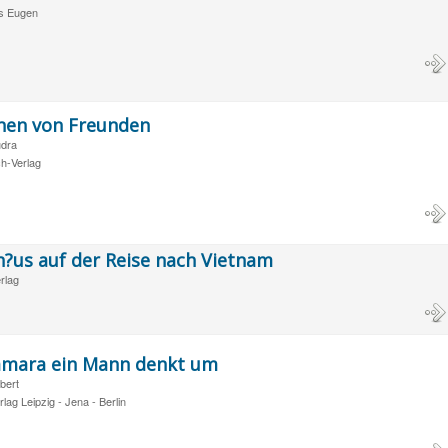
hs Eugen
hen von Freunden
udra
h-Verlag
?us auf der Reise nach Vietnam
rlag
mara ein Mann denkt um
bert
lag Leipzig - Jena - Berlin