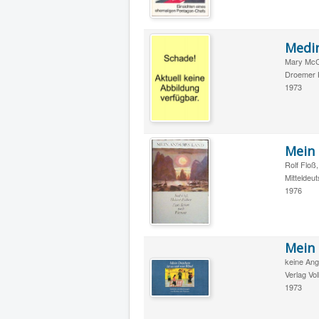
Medi
Mary McC
Droemer K
1973
Mein 
Rolf Floß
Mitteldeu
1976
Mein 
keine An
Verlag Vo
1973